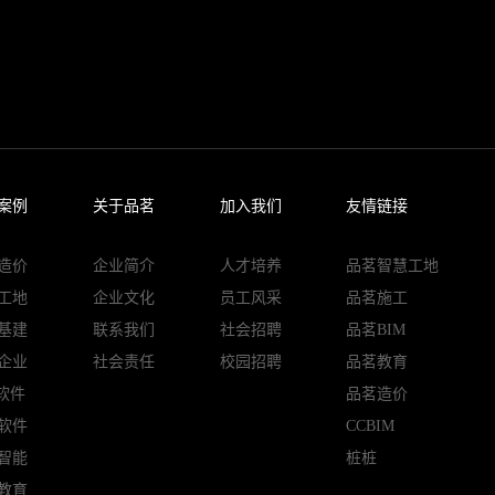
案例
关于品茗
加入我们
友情链接
造价
企业简介
人才培养
品茗智慧工地
工地
企业文化
员工风采
品茗施工
基建
联系我们
社会招聘
品茗BIM
企业
社会责任
校园招聘
品茗教育
M软件
品茗造价
软件
CCBIM
智能
桩桩
教育