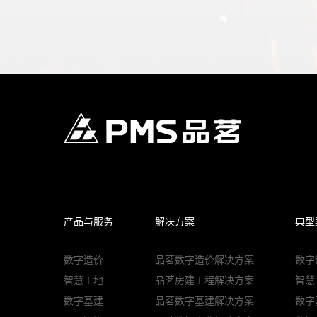
全组织分权管理
满足大型企业、集团公司组织管理需求，按照分公司、事业部
招标采购上下多级授权管理新模式，实现招标采购组织分权、
多平台公告发布
成功对接国家、省市公共服务平台，交易数据互联互通，交易
三方招采信息网，拓展招采公告传播维度，吸引更多的优质供
产品与服务
解决方案
典型
多CA兼容互认
数字造价
品茗数字造价解决方案
数字
全国多CA数字证书兼容互认，在身份认证、平台登陆、电子
智慧工地
品茗房建工程解决方案
智慧
节实现“一个企业、一把锁、一套驱动、全通用”，精简办理流
数字基建
品茗数字基建解决方案
数字
应更加经济、便捷。