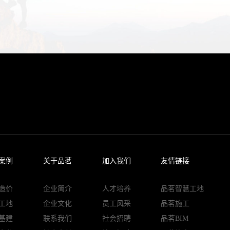
、合作商等组织特征，创建
管理分级、业务分层。
信息公开透明。对接其他第
应商参与投标。
案例
关于品茗
加入我们
友情链接
造价
企业简介
人才培养
品茗智慧工地
签章、文件加解密等业务环
工地
企业文化
员工风采
品茗施工
程，节省投标成本，采购响
基建
联系我们
社会招聘
品茗BIM