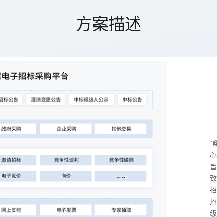
方案描述
“
心
旨
致
招
招
级