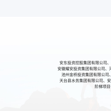
自定义评标办法
将评标办法转换为可自由配置的结构化参数，通过简单操作即
法、基准价计算等规则设定，满足不同类型项目评标办法自定
盖。
全生态内外协同
安东投资控股集团有限公司、
无缝接入电子签章、电子档案、电子发票、电子保函、电子支付
安徽耀安投资集团有限公司、
理、信创等内外部资源，构建全流程数字化招标采购业务生态
池州金桥投资集团有限公司
天台县水务集团有限公司、安
阶梯项目
供应商动态管理
建立供应商注册、认证、审核、变更、评价、信用、黑名单等
实现供应商信息管理规范高效、身份管理真实有效、行为管理