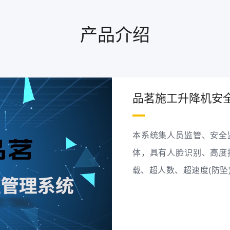
产品介绍
品茗施工升降机安
本系统集人员监管、安全
体，具有人脸识别、高度
载、超人数、超速度(防坠
状态，危险操作可看可防
险。